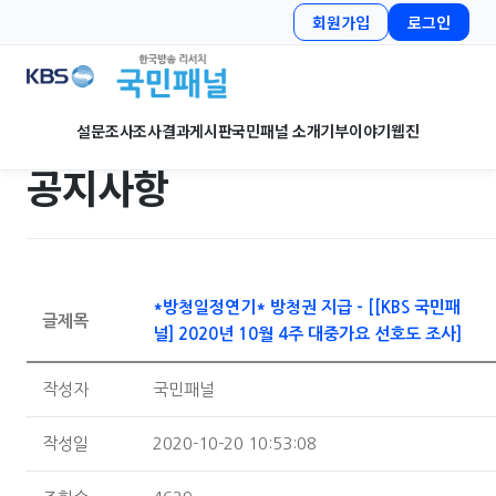
회원가입
로그인
설문조사
조사결과
게시판
국민패널 소개
기부이야기
웹진
공지사항
*방청일정연기* 방청권 지급 - [[KBS 국민패
글제목
널] 2020년 10월 4주 대중가요 선호도 조사]
작성자
국민패널
작성일
2020-10-20 10:53:08