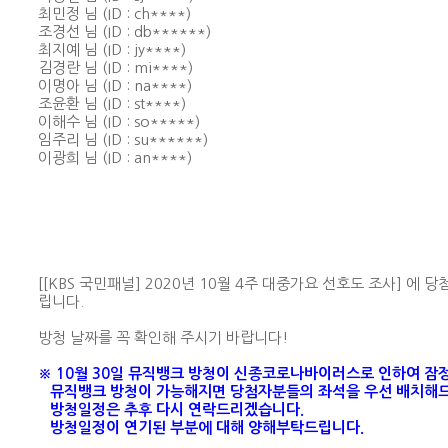
최민정 님 (ID : ch****)
조경선 님 (ID : db******)
최지예 님 (ID : jy****)
김경란 님 (ID : mi****)
이명아 님 (ID : na****)
조윤환 님 (ID : st****)
이해수 님 (ID : so*****)
임주리 님 (ID : su******)
이광희 님 (ID : an****)
[[KBS 국민패널] 2020년 10월 4주 대중가요 선호도 조사] 에
립니다.
방청 날짜를 꼭 확인해 주시기 바랍니다!
※ 10월 30일 뮤직뱅크 방청이 신종코로나바이러스로 인하여 잠
뮤직뱅크 방청이 가능해지면 당첨자분들의 좌석을 우선 배치해
방청일정은 추후 다시 연락드리겠습니다.
방청일정이 연기된 부분에 대해 양해부탁드립니다.