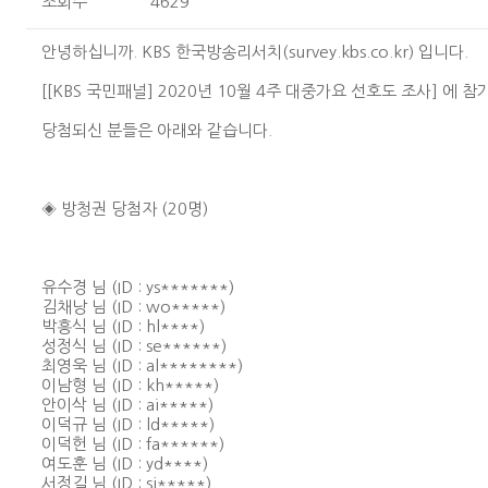
조회수
4629
안녕하십니까. KBS 한국방송리서치(survey.kbs.co.kr) 입니다.
[[KBS 국민패널] 2020년 10월 4주 대중가요 선호도 조사] 에
당첨되신 분들은 아래와 같습니다.
◈ 방청권 당첨자 (20명)
유수경 님 (ID : ys*******)
김채낭 님 (ID : wo*****)
박흥식 님 (ID : hl****)
성정식 님 (ID : se******)
최영욱 님 (ID : al********)
이남형 님 (ID : kh*****)
안이삭 님 (ID : ai*****)
이덕규 님 (ID : ld*****)
이덕헌 님 (ID : fa******)
여도훈 님 (ID : yd****)
서정길 님 (ID : sj*****)