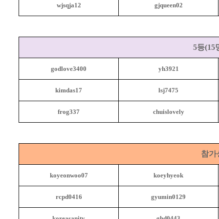
wjsqja12
gjqueen02
5
등
(15
godlove3400
yh3921
kimdas17
lsj7475
frog337
chuislovely
참가
koyeonwoo07
koeyhyeok
rcpd0416
gyumin0129
koreasanity
ghd0443