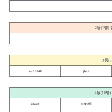
2
등
(1
명
)
3
등
(5
ksc10040
jb25
4
등
(10
명
)
atwar
meru95