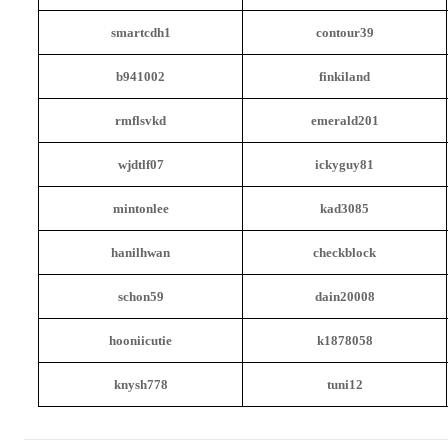
smartcdh1
contour39
b941002
finkiland
rmflsvkd
emerald201
wjdtlf07
ickyguy81
mintonlee
kad3085
hanilhwan
checkblock
schon59
dain20008
hooniicutie
k1878058
knysh778
tuni12