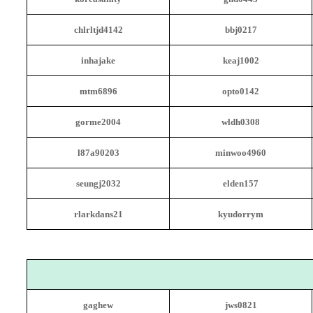
chlrltjd4142
bbj0217
inhajake
keaj1002
mtm6896
opto0142
gorme2004
wldh0308
l87a90203
minwoo4960
seungj2032
elden157
rlarkdans21
kyudorrym
gaghew
jws0821