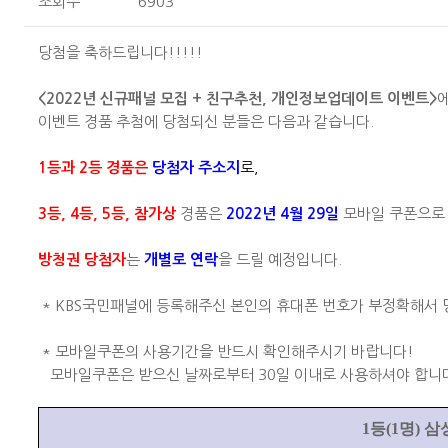
조회수
6903
당첨을 축하드립니다!!!!!
<2022년 신규패널 모집 + 친구추천, 개인정보업데이트 이벤트>
이벤트 경품 추첨에 당첨되신 분들은 다음과 같습니다.
1등과 2등 경품은
당첨자 주소지
로,
3등, 4등, 5등, 참가상
경품은
2022년 4월 29일
모바일 쿠폰으로
방청권 당첨자
는
개별로 연락
을 드릴 예정입니다.
* KBS국민패널에 등록해주신 본인의 휴대폰 번호가 부정확해서 
* 모바일쿠폰의 사용기간을 반드시 확인해주시기 바랍니다!
모바일쿠폰은 받으신 날짜로부터 30일 이내로 사용하셔야 합니다
1
등
(1
명
)
삼