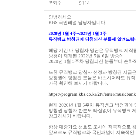
조회수
9114
안녕하세요.
KBS 국민패널 담당자입니다.
2020년 1월 4주~
2021년 1월 3주
뮤직뱅크 방청권에 당첨되신 분들께
알려드립
해당 기간 내 당첨자 명단은 뮤직뱅크 제작
방청이 재개된 2022년 5월 6일 방송에
2020년 1월 5주차 당첨되신 분들부터 순
또한 뮤직뱅크 당첨자 선정과 방청권 지급
방청권에 당첨된 분들은 바쁘시더라도
뮤직
가끔 확인해 보시기 바랍니다.
https://program.kbs.co.kr/2tv/enter/musicb
현재 2020년 1월 5주차 뮤직뱅크 방청권
방청권 당첨자 한분도 빠짐없이 뮤직뱅크 
참고하시기 바랍니다.
항상 대중가요 선호도 조사에 적극적으로 참
앞으로도 뮤직뱅크와 국민패널에 지속적인 