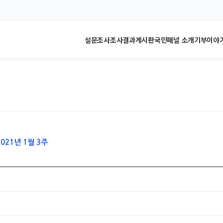
설문조사
조사결과
게시판
국민패널 소개
기부이야
021년 1월 3주