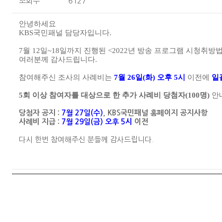
조회수
6127
안녕하세요
KBS국민패널 담당자입니다
.
7
월
12
일
~18
일까지 진행된
<2022
년 방송 프로그램 시청취방법
여러분께 감사드립니다
.
참여해주신 조사의 사례비는
7월 26일(화) 오후 5시
이전에
일
5
회 이상 참여자를 대상으로 한 추가 사례비 당첨자(100명)
안
당첨자 공지 :
7월 27일(수)
, KBS국민패널 홈페이지 공지사항
사례비 지급 :
7월 29일(금) 오후 5시
이전
다시 한번 참여해주신 분들께 감사드립니다.