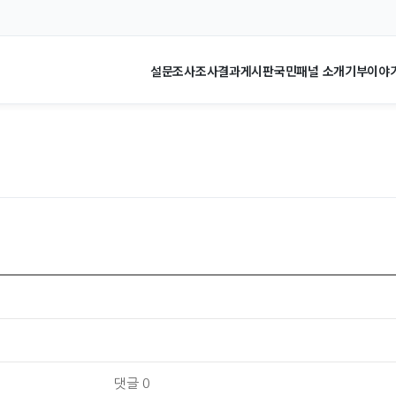
설문조사
조사결과
게시판
국민패널 소개
기부이야
댓글 0