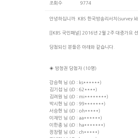
조회수
9774
안녕하십니까. KBS 한국방송리서치(survey.kbs
[[KBS 국민패널] 2016년 2월 2주 대중가
당첨되신 분들은 아래와 같습니다.
◈ 방청권 당첨자 (10명)
강승혁 님 (ID : ks******)
김기섭 님 (ID : 62****)
김려원 님 (ID : mi********)
박시현 님 (ID : 99*******)
서승현 님 (ID : oh*****)
이재민 님 (ID : aa******)
이한종 님 (ID : ha*******)
정창렬 님 (ID : ch*****)