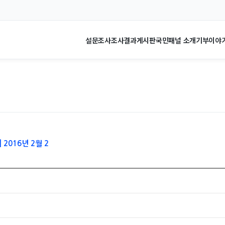
설문조사
조사결과
게시판
국민패널 소개
기부이야
 2016년 2월 2